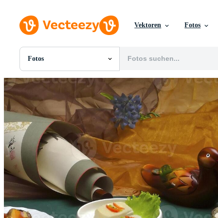
Vektoren
Fotos
Fotos
Alle Bilder
Fotos
PNGs
PSDs
SVGs
Vorlagen
Vektoren
Videos
Motion Graphics
Redaktionelle Bilder
Redaktionelle Ereignisse