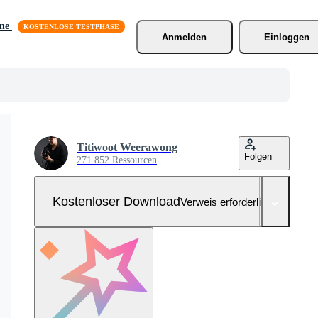
äne
Anmelden
Einloggen
Titiwoot Weerawong
Folgen
271.852 Ressourcen
Kostenloser Download
Verweis erforderlich