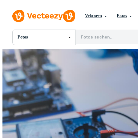
Vektoren
Fotos
Fotos
Alle Bilder
Fotos
PNGs
PSDs
SVGs
Vorlagen
Vektoren
Videos
Motion Graphics
Redaktionelle Bilder
Redaktionelle Ereignisse