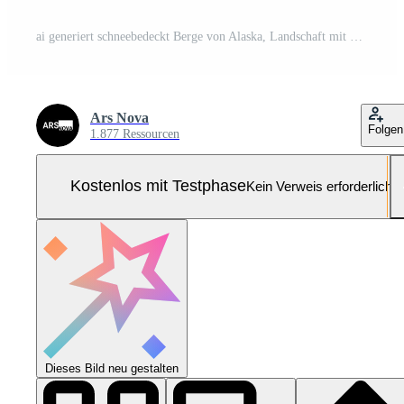
ai generiert schneebedeckt Berge von Alaska, Landschaft mit Wälder, Täler, und Flüsse im Tageszeit. atemberaubend Natur Komposition Hintergrund Hintergrund, Reise Ziel, Abenteuer draußen Pro Foto
Ars Nova
Folgen
1.877 Ressourcen
Kostenlos mit Testphase
Kein Verweis erforderlich
Dieses Bild neu gestalten