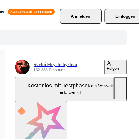
äne
Anmelden
Einloggen
Serhii Hryshchyshen
Folgen
132.883 Ressourcen
Kostenlos mit Testphase
Kein Verweis
erforderlich