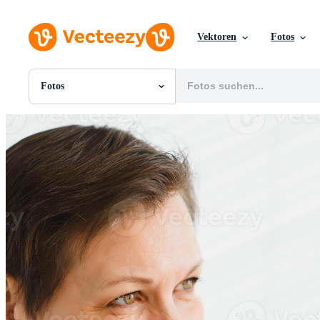
Vektoren
Fotos
Fotos
Alle Bilder
Fotos
PNGs
PSDs
SVGs
Vorlagen
Vektoren
Videos
Motion Graphics
Redaktionelle Bilder
Redaktionelle Ereignisse