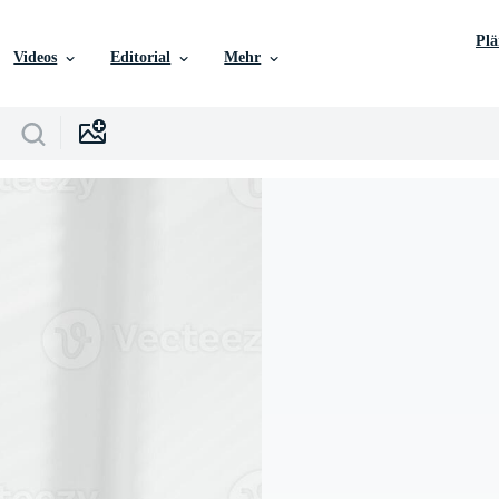
Pl
Videos
Editorial
Mehr