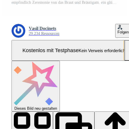
empfindlich Zeremonie von das Braut und Bräutigam. ein glücklich frisch verheiratet Paar ist Stehen gegen das Hintergrund von ein Hochzeit Bogen, sie sagt Ja zu ihn. Hochzeit Gelübde. das emotional Teil von das Hochzeit Pro Foto
Vasil Docinets
Folgen
29.234 Ressourcen
Kostenlos mit Testphase
Kein Verweis erforderlich
Dieses Bild neu gestalten