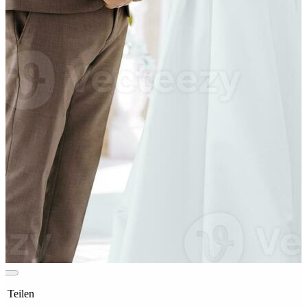
t Teilen