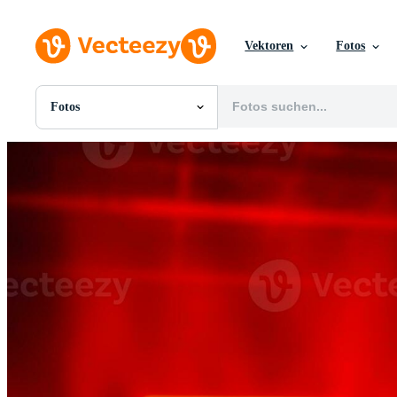
Vektoren
Fotos
Fotos
Alle Bilder
Fotos
PNGs
PSDs
SVGs
Vorlagen
Vektoren
Videos
Motion Graphics
Redaktionelle Bilder
Redaktionelle Ereignisse