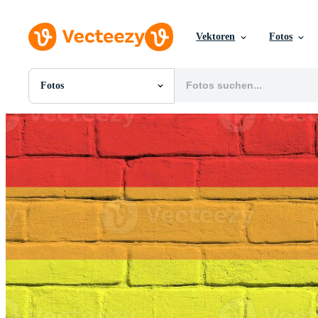
Vektoren
Fotos
Fotos
Alle Bilder
Fotos
PNGs
PSDs
SVGs
Vorlagen
Vektoren
Videos
Motion Graphics
Redaktionelle Bilder
Redaktionelle Ereignisse