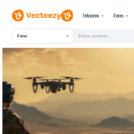
Vektoren
Fotos
Fotos
Alle Bilder
Fotos
PNGs
PSDs
SVGs
Vorlagen
Vektoren
Videos
Motion Graphics
Redaktionelle Bilder
Redaktionelle Ereignisse