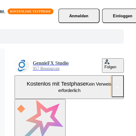
äne
Anmelden
Einloggen
GennieFX Studio
Folgen
957 Ressourcen
Kostenlos mit Testphase
Kein Verweis
erforderlich