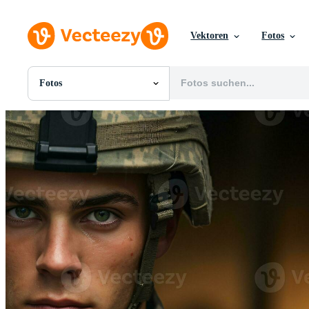
Vektoren
Fotos
Fotos
Alle Bilder
Fotos
PNGs
PSDs
SVGs
Vorlagen
Vektoren
Videos
Motion Graphics
Redaktionelle Bilder
Redaktionelle Ereignisse