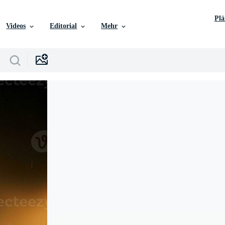
Pl
Videos
Editorial
Mehr