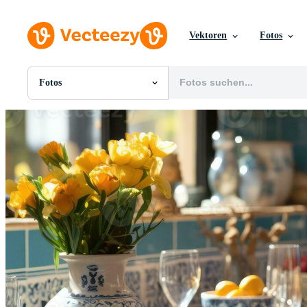
Vektoren
Fotos
Fotos
Alle Bilder
Fotos
PNGs
PSDs
SVGs
Vorlagen
Vektoren
Videos
Motion Graphics
Redaktionelle Bilder
Redaktionelle Ereignisse