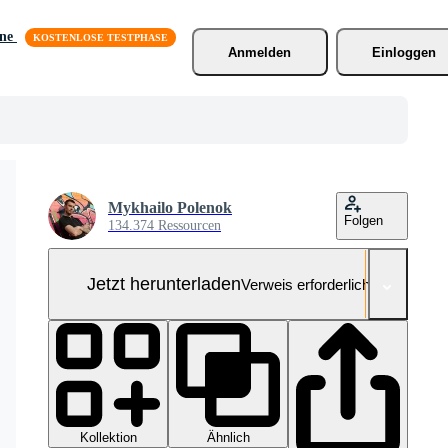
äne
Anmelden
Einloggen
Mykhailo Polenok
Folgen
134.374 Ressourcen
Jetzt herunterladen
Verweis erforderlich
Kollektion
Ähnlich