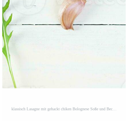
klassisch Lasagne mit gehackt chiken Bolognese Soße und Bechamel Soße. oben Aussicht Pro Foto