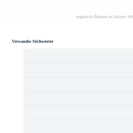
ungekocht Bohnen im hölzern Scha
Verwandte Stichwörter