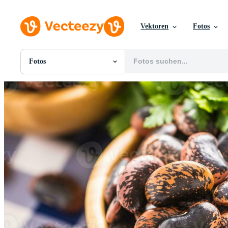
Vektoren
Fotos
Fotos
Alle Bilder
Fotos
PNGs
PSDs
SVGs
Vorlagen
Vektoren
Videos
Motion Graphics
Redaktionelle Bilder
Redaktionelle Ereignisse