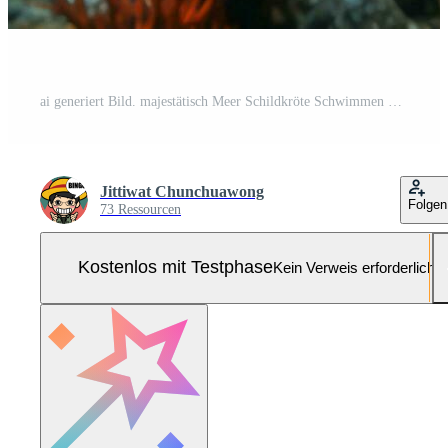
ai generiert Bild. majestätisch Meer Schildkröte Schwimmen unter azurblau Meer. Pro Foto
Jittiwat Chunchuawong
Folgen
73 Ressourcen
Kostenlos mit Testphase
Kein Verweis erforderlich