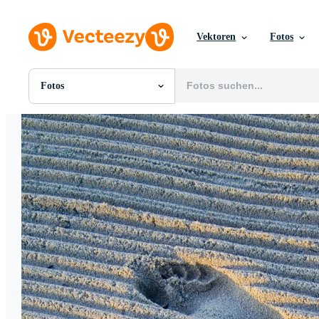
Vektoren
Fotos
Fotos
Alle Bilder
Fotos
PNGs
PSDs
SVGs
Vorlagen
Vektoren
Videos
Motion Graphics
Redaktionelle Bilder
Redaktionelle Ereignisse