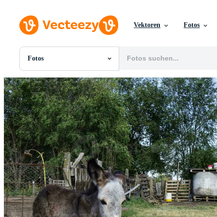
Vektoren
Fotos
Fotos
Alle Bilder
Fotos
PNGs
PSDs
SVGs
Vorlagen
Vektoren
Videos
Motion Graphics
Redaktionelle Bilder
Redaktionelle Ereignisse