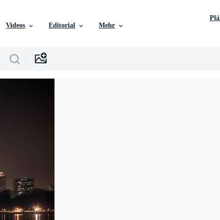
Pl
Videos
Editorial
Mehr