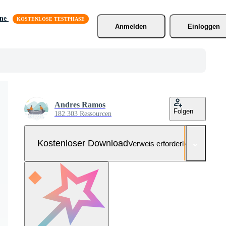
äne
Anmelden
Einloggen
Andres Ramos
Folgen
182.303 Ressourcen
Kostenloser Download
Verweis erforderlich