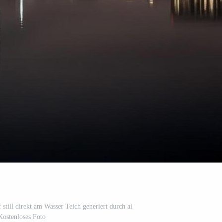
f still direkt am Wasser Teich generiert durch ai
Kostenloses Foto