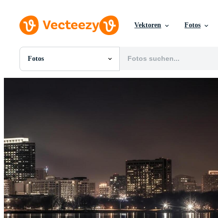
Vektoren
Fotos
Fotos
Alle Bilder
Fotos
PNGs
PSDs
SVGs
Vorlagen
Vektoren
Videos
Motion Graphics
Redaktionelle Bilder
Redaktionelle Ereignisse