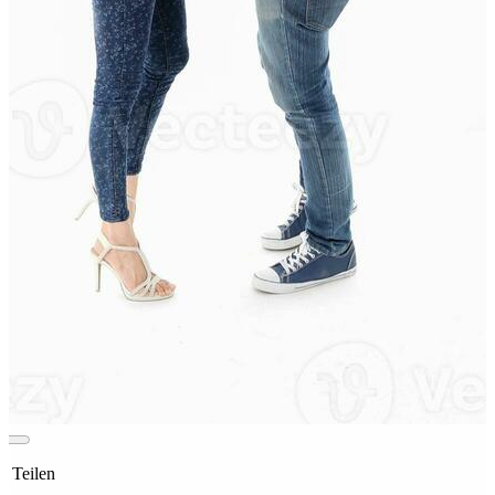
t Teilen