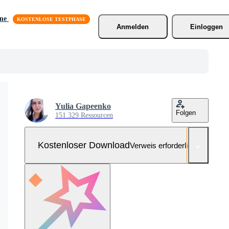
äne
Anmelden
Einloggen
Yulia Gapeenko
Folgen
151.329 Ressourcen
Kostenloser Download
Verweis erforderlich