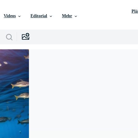
Pl
Videos
Editorial
Mehr