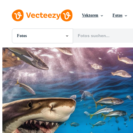
Vektoren
Fotos
Fotos
Alle Bilder
Fotos
PNGs
PSDs
SVGs
Vorlagen
Vektoren
Videos
Motion Graphics
Redaktionelle Bilder
Redaktionelle Ereignisse