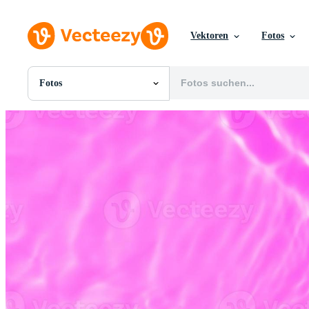
Vektoren
Fotos
Fotos
Alle Bilder
Fotos
PNGs
PSDs
SVGs
Vorlagen
Vektoren
Videos
Motion Graphics
Redaktionelle Bilder
Redaktionelle Ereignisse