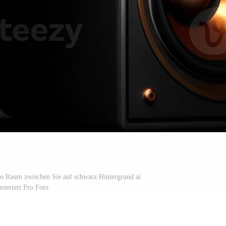
os Raum zwischen Sie auf schwarz Hintergrund ai
eneriert Pro Foto