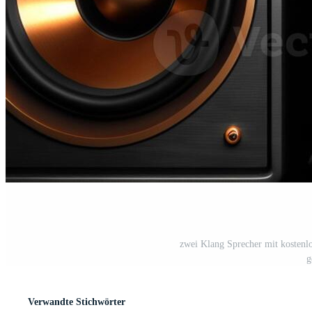
zwei Klang Sprecher mit kostenl
g
Verwandte Stichwörter