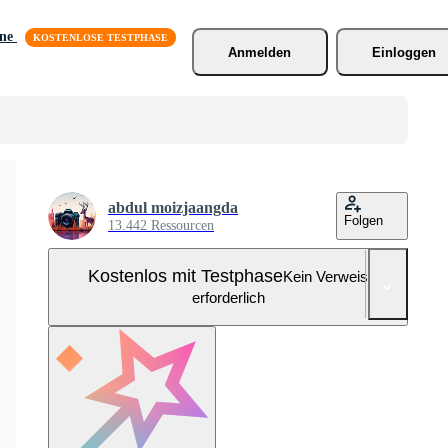
äne
Anmelden
Einloggen
abdul moizjaangda
Folgen
13.442 Ressourcen
Kostenlos mit Testphase
Kein Verweis
erforderlich