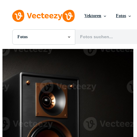
Vektoren
Fotos
Fotos
Alle Bilder
Fotos
PNGs
PSDs
SVGs
Vorlagen
Vektoren
Videos
Motion Graphics
Redaktionelle Bilder
Redaktionelle Ereignisse