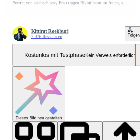
Porträt von asiatisch sexy Frau tragen Bikini beim im freien, sommer Konzept, Lebensstil von modern Frauen Pro Foto
Kittirat Roekburi
Folgen
2.976 Ressourcen
Kostenlos mit Testphase
Kein Verweis erforderlich
Dieses Bild neu gestalten