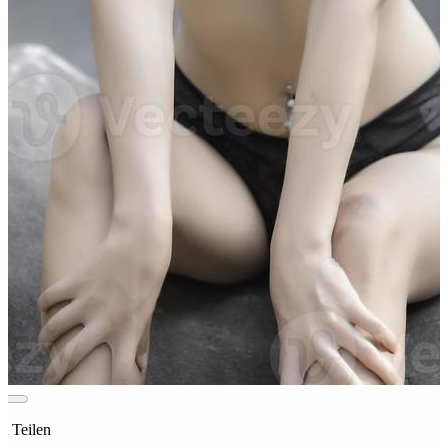
st Teilen