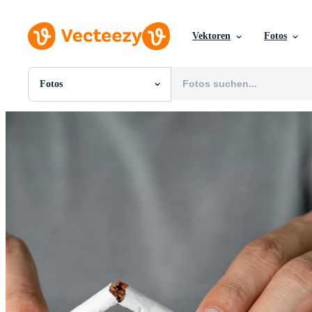
Vektoren
Fotos
Fotos
Alle Bilder
Fotos
PNGs
PSDs
SVGs
Vorlagen
Vektoren
Videos
Motion Graphics
Redaktionelle Bilder
Redaktionelle Ereignisse