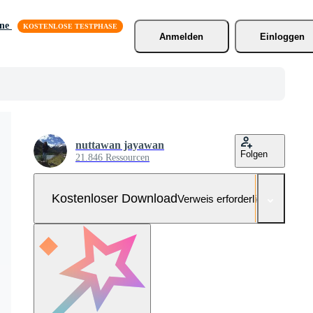
äne
Anmelden
Einloggen
nuttawan jayawan
Folgen
21.846 Ressourcen
Kostenloser Download
Verweis erforderlich