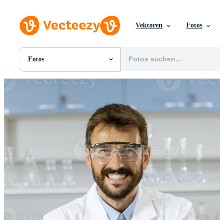
Vektoren
Fotos
Fotos
Alle Bilder
Fotos
PNGs
PSDs
SVGs
Vorlagen
Vektoren
Videos
Motion Graphics
Redaktionelle Bilder
Redaktionelle Ereignisse