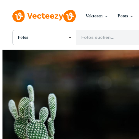
Vektoren
Fotos
Fotos
Alle Bilder
Fotos
PNGs
PSDs
SVGs
Vorlagen
Vektoren
Videos
Motion Graphics
Redaktionelle Bilder
Redaktionelle Ereignisse