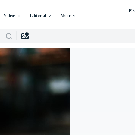
Pl
Videos
Editorial
Mehr