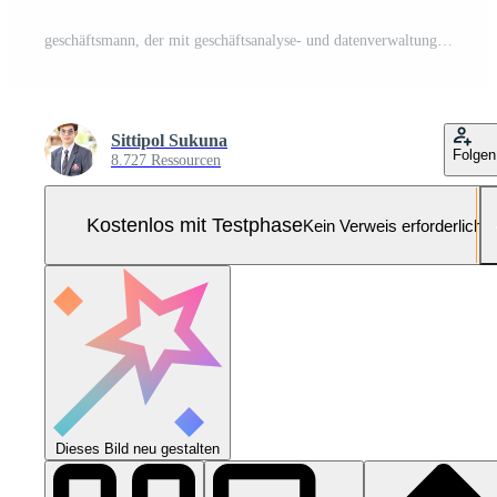
geschäftsmann, der mit geschäftsanalyse- und datenverwaltungssystem auf computer, online-dokumentenverwaltung und mit der datenbank verbundenen metriken arbeitet. Unternehmensstrategie für Finanzen, Betrieb, Vertrieb. Pro Foto
Sittipol Sukuna
Folgen
8.727 Ressourcen
Kostenlos mit Testphase
Kein Verweis erforderlich
Dieses Bild neu gestalten