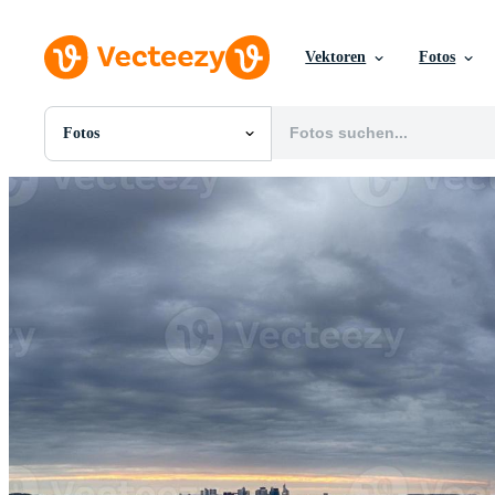
Vektoren
Fotos
Fotos
Alle Bilder
Fotos
PNGs
PSDs
SVGs
Vorlagen
Vektoren
Videos
Motion Graphics
Redaktionelle Bilder
Redaktionelle Ereignisse