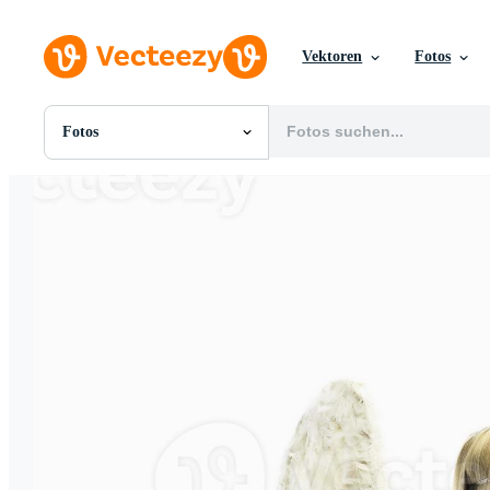
Vektoren
Fotos
Fotos
Alle Bilder
Fotos
PNGs
PSDs
SVGs
Vorlagen
Vektoren
Videos
Motion Graphics
Redaktionelle Bilder
Redaktionelle Ereignisse