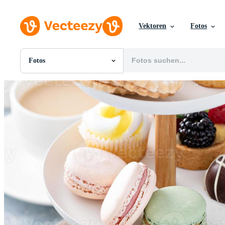
Vektoren
Fotos
Fotos
Alle Bilder
Fotos
PNGs
PSDs
SVGs
Vorlagen
Vektoren
Videos
Motion Graphics
Redaktionelle Bilder
Redaktionelle Ereignisse