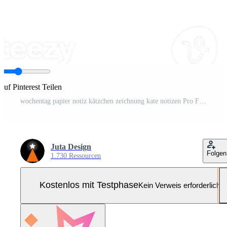
Auf Pinterest Teilen
wochentag papier notiz kätzchen zeichnung kate notizen Pro Foto
Juta Design
Folgen
1.730 Ressourcen
Kostenlos mit Testphase
Kein Verweis erforderlich