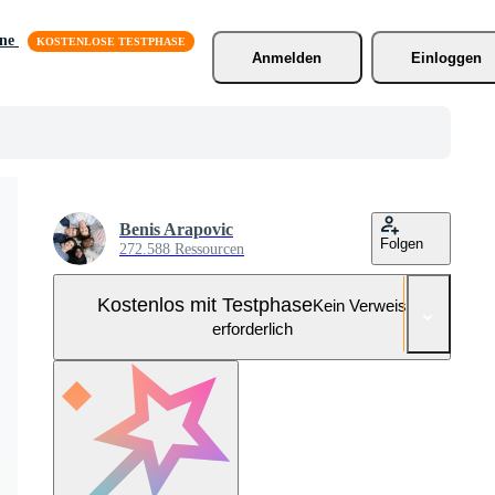
äne
Anmelden
Einloggen
Benis Arapovic
Folgen
272.588 Ressourcen
Kostenlos mit Testphase
Kein Verweis
erforderlich