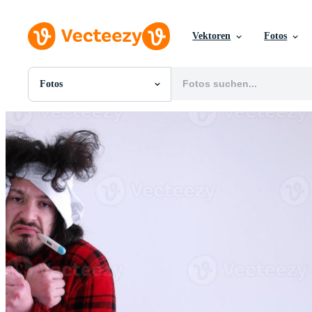
Vektoren
Fotos
Fotos
Alle Bilder
Fotos
PNGs
PSDs
SVGs
Vorlagen
Vektoren
Videos
Motion Graphics
Redaktionelle Bilder
Redaktionelle Ereignisse