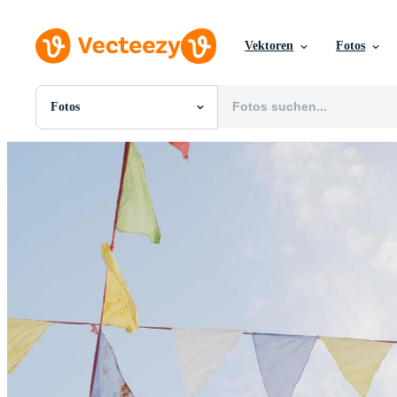
Vektoren
Fotos
Fotos
Alle Bilder
Fotos
PNGs
PSDs
SVGs
Vorlagen
Vektoren
Videos
Motion Graphics
Redaktionelle Bilder
Redaktionelle Ereignisse