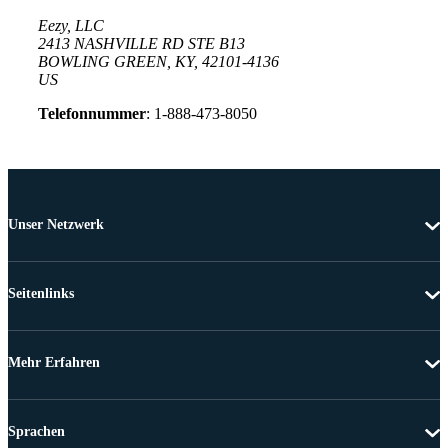
Eezy, LLC
2413 NASHVILLE RD STE B13
BOWLING GREEN, KY, 42101-4136
US
Telefonnummer
: 1-888-473-8050
Unser Netzwerk
Seitenlinks
Mehr Erfahren
Sprachen