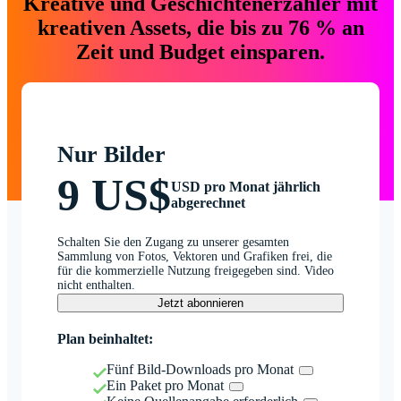
Kreative und Geschichtenerzähler mit
kreativen Assets, die bis zu 76 % an
Zeit und Budget einsparen.
Nur Bilder
9 US$
USD pro Monat jährlich
abgerechnet
Schalten Sie den Zugang zu unserer gesamten
Sammlung von Fotos, Vektoren und Grafiken frei, die
für die kommerzielle Nutzung freigegeben sind. Video
nicht enthalten.
Jetzt abonnieren
Plan beinhaltet:
Fünf Bild-Downloads pro Monat
Ein Paket pro Monat