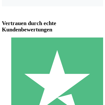
Vertrauen durch echte
Kundenbewertungen
Individuelle Credit-Pakete
Zahlen Sie nach Bedarf mit Download-Credits. Keine
monatliche Verpflichtung erforderlich.
1 Download
10
US$
00