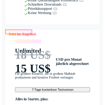
Keine Quellenangabe erforderlich
Schnellere Downloads
Prioritätssupport
Keine Werbung
Jetzt im Angebot!
Jetzt im Angebot!
Unlimited
18 US$
USD pro Monat
jährlich abgerechnet
15 US$
Für größere Kreative, die in großem Maßstab
produzieren und kreative Freiheit verlangen
7-Tage kostenlose Testversion
Alles in Starter, plus: