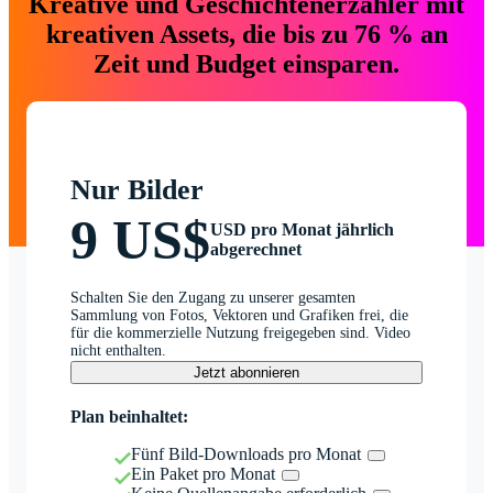
Kreative und Geschichtenerzähler mit
kreativen Assets, die bis zu 76 % an
Zeit und Budget einsparen.
Nur Bilder
9 US$
USD pro Monat jährlich
abgerechnet
Schalten Sie den Zugang zu unserer gesamten
Sammlung von Fotos, Vektoren und Grafiken frei, die
für die kommerzielle Nutzung freigegeben sind. Video
nicht enthalten.
Jetzt abonnieren
Plan beinhaltet:
Fünf Bild-Downloads pro Monat
Ein Paket pro Monat