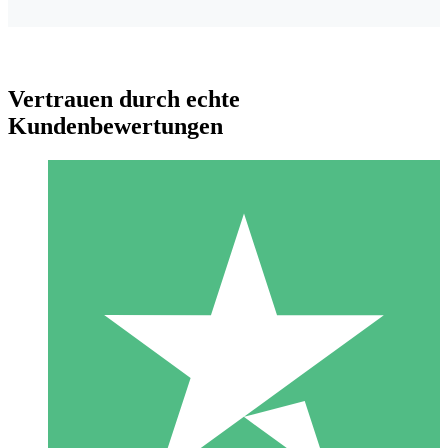
Vertrauen durch echte
Kundenbewertungen
Individuelle Credit-Pakete
Zahlen Sie nach Bedarf mit Download-Credits. Keine
monatliche Verpflichtung erforderlich.
1 Download
10
US$
00