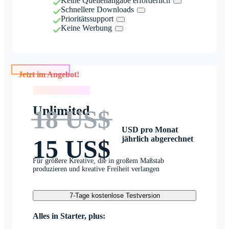
Keine Quellenangabe erforderlich
Schnellere Downloads
Prioritätssupport
Keine Werbung
Jetzt im Angebot!
Jetzt im Angebot!
Unlimited
18 US$
USD pro Monat
jährlich abgerechnet
15 US$
Für größere Kreative, die in großem Maßstab
produzieren und kreative Freiheit verlangen
7-Tage kostenlose Testversion
Alles in Starter, plus: