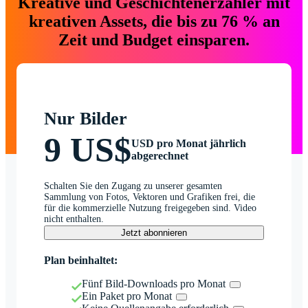
Kreative und Geschichtenerzähler mit
kreativen Assets, die bis zu 76 % an
Zeit und Budget einsparen.
Nur Bilder
9 US$
USD pro Monat jährlich
abgerechnet
Schalten Sie den Zugang zu unserer gesamten
Sammlung von Fotos, Vektoren und Grafiken frei, die
für die kommerzielle Nutzung freigegeben sind. Video
nicht enthalten.
Jetzt abonnieren
Plan beinhaltet:
Fünf Bild-Downloads pro Monat
Ein Paket pro Monat