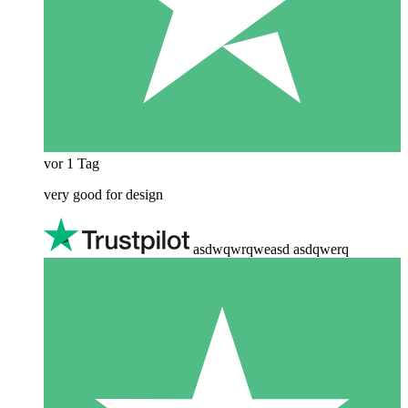
vor 1 Tag
very good for design
asdwqwrqweasd asdqwerq