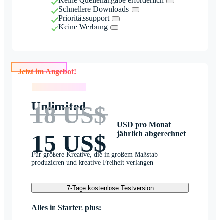
Keine Quellenangabe erforderlich
Schnellere Downloads
Prioritätssupport
Keine Werbung
Jetzt im Angebot!
Jetzt im Angebot!
Unlimited
18 US$
USD pro Monat
jährlich abgerechnet
15 US$
Für größere Kreative, die in großem Maßstab
produzieren und kreative Freiheit verlangen
7-Tage kostenlose Testversion
Alles in Starter, plus: