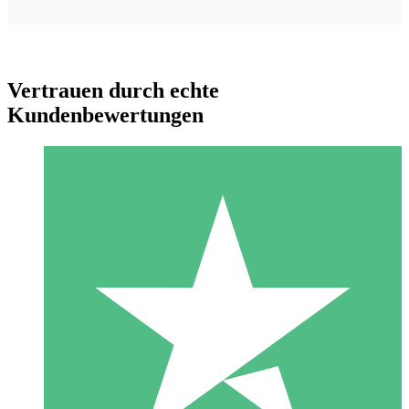
Vertrauen durch echte
Kundenbewertungen
Individuelle Credit-Pakete
Zahlen Sie nach Bedarf mit Download-Credits. Keine
monatliche Verpflichtung erforderlich.
1 Download
10
US$
00