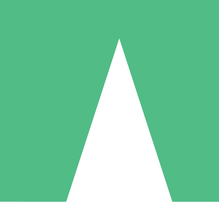
Individuelle Credit-Pakete
 nach Bedarf mit Download-Credits. Keine monatliche Verpflichtung er
1 Download
5 Downloads
10 Downloa
10
15
20
US$
00
US$
00
US$
0