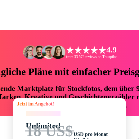
4.9
from 33.572 reviews on Trustpilot
liche Pläne mit einfacher Preis
hrende Marktplatz für Stockfotos, dem über
arken, Kreative und Geschichtenerzähler mi
Jetzt im Angebot!
76 % an Zeit und Budget einsparen.
Jetzt im Angebot!
Unlimited
18 US$
USD pro Monat