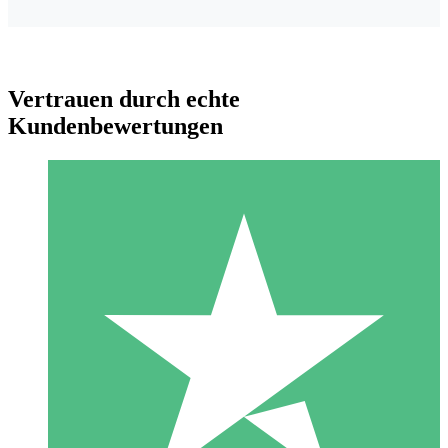
Vertrauen durch echte
Kundenbewertungen
Individuelle Credit-Pakete
Zahlen Sie nach Bedarf mit Download-Credits. Keine
monatliche Verpflichtung erforderlich.
1 Download
10
US$
00