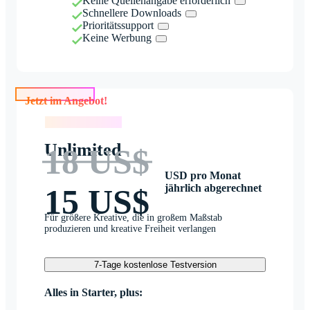
Keine Quellenangabe erforderlich
Schnellere Downloads
Prioritätssupport
Keine Werbung
Jetzt im Angebot!
Jetzt im Angebot!
Unlimited
18 US$
USD pro Monat
jährlich abgerechnet
15 US$
Für größere Kreative, die in großem Maßstab
produzieren und kreative Freiheit verlangen
7-Tage kostenlose Testversion
Alles in Starter, plus: