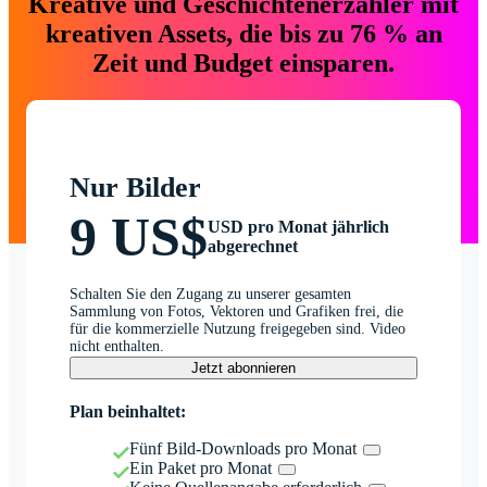
Kreative und Geschichtenerzähler mit
kreativen Assets, die bis zu 76 % an
Zeit und Budget einsparen.
Nur Bilder
9 US$
USD pro Monat jährlich
abgerechnet
Schalten Sie den Zugang zu unserer gesamten
Sammlung von Fotos, Vektoren und Grafiken frei, die
für die kommerzielle Nutzung freigegeben sind. Video
nicht enthalten.
Jetzt abonnieren
Plan beinhaltet:
Fünf Bild-Downloads pro Monat
Ein Paket pro Monat