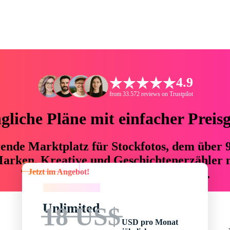
4.9
from 33.572 reviews on Trustpilot
liche Pläne mit einfacher Preis
hrende Marktplatz für Stockfotos, dem über
arken, Kreative und Geschichtenerzähler mi
Jetzt im Angebot!
76 % an Zeit und Budget einsparen.
Jetzt im Angebot!
Unlimited
18 US$
USD pro Monat