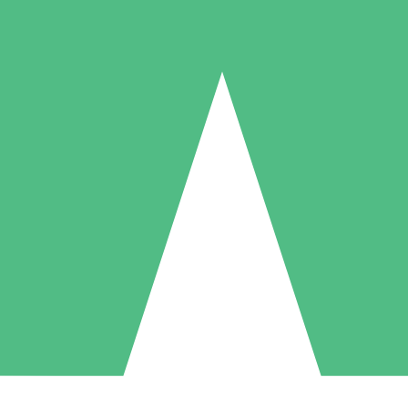
Individuelle Credit-Pakete
 nach Bedarf mit Download-Credits. Keine monatliche Verpflichtung er
1 Download
5 Downloads
10 Downloa
10
15
20
US$
00
US$
00
US$
0