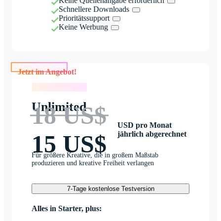
Keine Quellenangabe erforderlich
Schnellere Downloads
Prioritätssupport
Keine Werbung
Jetzt im Angebot!
Jetzt im Angebot!
Unlimited
18 US$
USD pro Monat
jährlich abgerechnet
15 US$
Für größere Kreative, die in großem Maßstab
produzieren und kreative Freiheit verlangen
7-Tage kostenlose Testversion
Alles in Starter, plus: