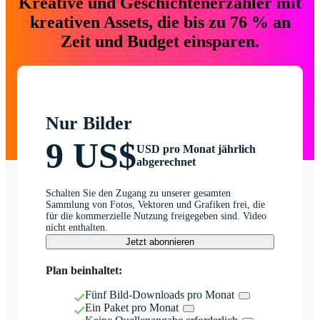
Kreative und Geschichtenerzähler mit
kreativen Assets, die bis zu 76 % an
Zeit und Budget einsparen.
Nur Bilder
9 US$
USD pro Monat jährlich
abgerechnet
Schalten Sie den Zugang zu unserer gesamten
Sammlung von Fotos, Vektoren und Grafiken frei, die
für die kommerzielle Nutzung freigegeben sind. Video
nicht enthalten.
Jetzt abonnieren
Plan beinhaltet:
Fünf Bild-Downloads pro Monat
Ein Paket pro Monat