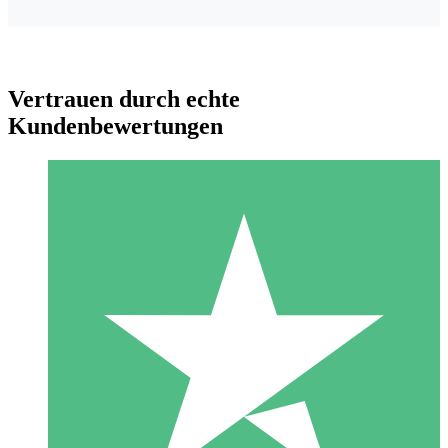
Vertrauen durch echte
Kundenbewertungen
Individuelle Credit-Pakete
Zahlen Sie nach Bedarf mit Download-Credits. Keine
monatliche Verpflichtung erforderlich.
1 Download
10
US$
00