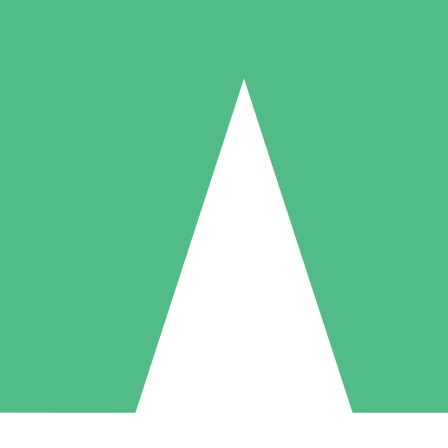
Individuelle Credit-Pakete
 nach Bedarf mit Download-Credits. Keine monatliche Verpflichtung er
1 Download
5 Downloads
10 Downloa
10
15
20
US$
00
US$
00
US$
0