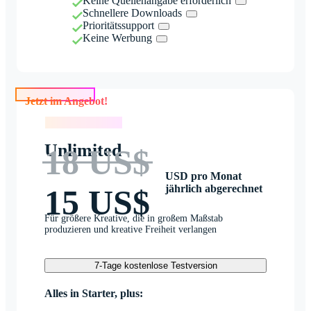
Keine Quellenangabe erforderlich
Schnellere Downloads
Prioritätssupport
Keine Werbung
Jetzt im Angebot!
Jetzt im Angebot!
Unlimited
18 US$
USD pro Monat
jährlich abgerechnet
15 US$
Für größere Kreative, die in großem Maßstab
produzieren und kreative Freiheit verlangen
7-Tage kostenlose Testversion
Alles in Starter, plus: