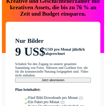
Kreative und Geschichtenerzähler mit
kreativen Assets, die bis zu 76 % an
Zeit und Budget einsparen.
Nur Bilder
9 US$
USD pro Monat jährlich
abgerechnet
Schalten Sie den Zugang zu unserer gesamten
Sammlung von Fotos, Vektoren und Grafiken frei, die
für die kommerzielle Nutzung freigegeben sind. Video
nicht enthalten.
Jetzt abonnieren
Plan beinhaltet:
Fünf Bild-Downloads pro Monat
Ein Paket pro Monat