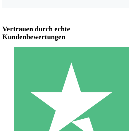
Vertrauen durch echte
Kundenbewertungen
Individuelle Credit-Pakete
Zahlen Sie nach Bedarf mit Download-Credits. Keine
monatliche Verpflichtung erforderlich.
1 Download
10
US$
00