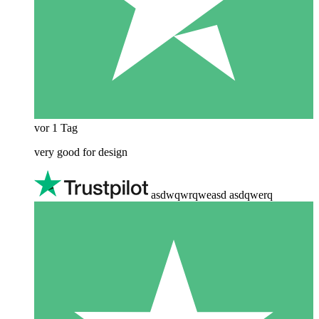
vor 1 Tag
very good for design
asdwqwrqweasd asdqwerq