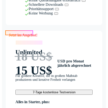
Keine Quellenangabe erforderlich
Schnellere Downloads
Prioritätssupport
Keine Werbung
Jetzt im Angebot!
Jetzt im Angebot!
Unlimited
18 US$
USD pro Monat
jährlich abgerechnet
15 US$
Für größere Kreative, die in großem Maßstab
produzieren und kreative Freiheit verlangen
7-Tage kostenlose Testversion
Alles in Starter, plus: