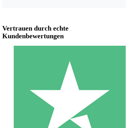
Vertrauen durch echte
Kundenbewertungen
Individuelle Credit-Pakete
Zahlen Sie nach Bedarf mit Download-Credits. Keine
monatliche Verpflichtung erforderlich.
1 Download
10
US$
00