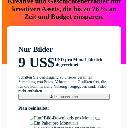
Kreative und Geschichtenerzähler mit
kreativen Assets, die bis zu 76 % an
Zeit und Budget einsparen.
Nur Bilder
9 US$
USD pro Monat jährlich
abgerechnet
Schalten Sie den Zugang zu unserer gesamten
Sammlung von Fotos, Vektoren und Grafiken frei, die
für die kommerzielle Nutzung freigegeben sind. Video
nicht enthalten.
Jetzt abonnieren
Plan beinhaltet:
Fünf Bild-Downloads pro Monat
Ein Paket pro Monat