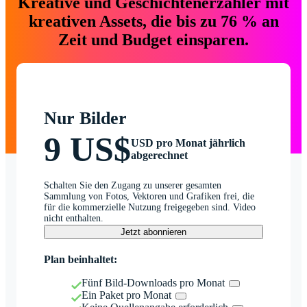
Kreative und Geschichtenerzähler mit
kreativen Assets, die bis zu 76 % an
Zeit und Budget einsparen.
Nur Bilder
9 US$
USD pro Monat jährlich
abgerechnet
Schalten Sie den Zugang zu unserer gesamten
Sammlung von Fotos, Vektoren und Grafiken frei, die
für die kommerzielle Nutzung freigegeben sind. Video
nicht enthalten.
Jetzt abonnieren
Plan beinhaltet:
Fünf Bild-Downloads pro Monat
Ein Paket pro Monat