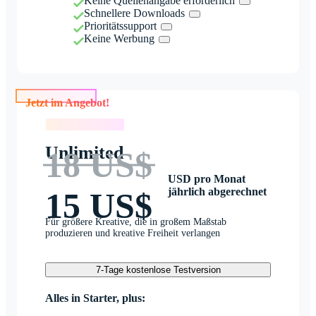
Keine Quellenangabe erforderlich
Schnellere Downloads
Prioritätssupport
Keine Werbung
Jetzt im Angebot!
Jetzt im Angebot!
Unlimited
18 US$
USD pro Monat
jährlich abgerechnet
15 US$
Für größere Kreative, die in großem Maßstab
produzieren und kreative Freiheit verlangen
7-Tage kostenlose Testversion
Alles in Starter, plus: