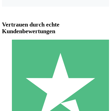
Vertrauen durch echte
Kundenbewertungen
Individuelle Credit-Pakete
Zahlen Sie nach Bedarf mit Download-Credits. Keine
monatliche Verpflichtung erforderlich.
1 Download
10
US$
00