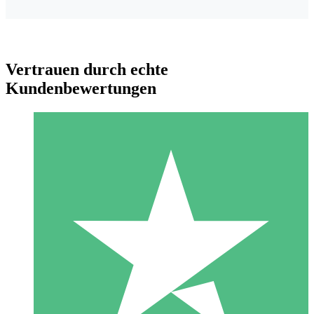
Vertrauen durch echte
Kundenbewertungen
Individuelle Credit-Pakete
Zahlen Sie nach Bedarf mit Download-Credits. Keine
monatliche Verpflichtung erforderlich.
1 Download
10
US$
00