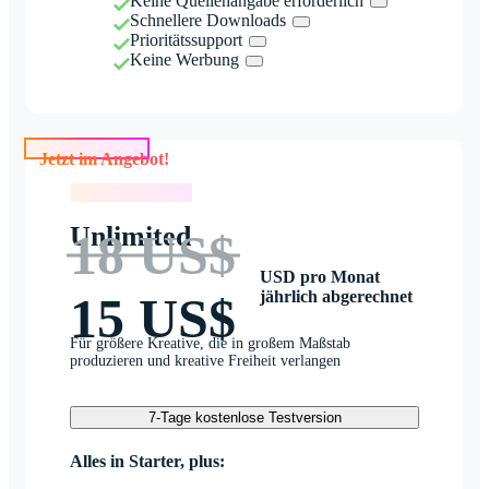
Keine Quellenangabe erforderlich
Schnellere Downloads
Prioritätssupport
Keine Werbung
Jetzt im Angebot!
Jetzt im Angebot!
Unlimited
18 US$
USD pro Monat
jährlich abgerechnet
15 US$
Für größere Kreative, die in großem Maßstab
produzieren und kreative Freiheit verlangen
7-Tage kostenlose Testversion
Alles in Starter, plus: