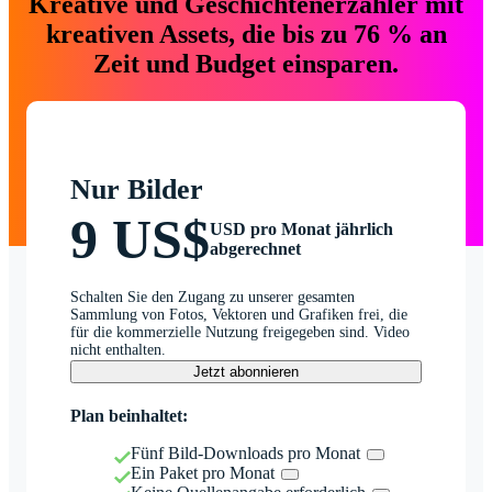
Kreative und Geschichtenerzähler mit
kreativen Assets, die bis zu 76 % an
Zeit und Budget einsparen.
Nur Bilder
9 US$
USD pro Monat jährlich
abgerechnet
Schalten Sie den Zugang zu unserer gesamten
Sammlung von Fotos, Vektoren und Grafiken frei, die
für die kommerzielle Nutzung freigegeben sind. Video
nicht enthalten.
Jetzt abonnieren
Plan beinhaltet:
Fünf Bild-Downloads pro Monat
Ein Paket pro Monat