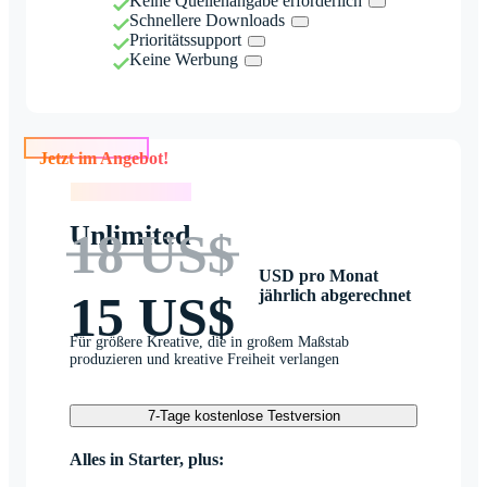
Keine Quellenangabe erforderlich
Schnellere Downloads
Prioritätssupport
Keine Werbung
Jetzt im Angebot!
Jetzt im Angebot!
Unlimited
18 US$
USD pro Monat
jährlich abgerechnet
15 US$
Für größere Kreative, die in großem Maßstab
produzieren und kreative Freiheit verlangen
7-Tage kostenlose Testversion
Alles in Starter, plus: