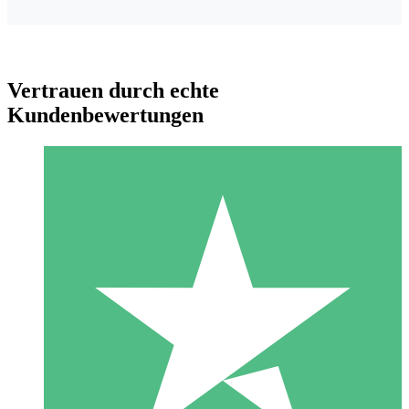
Vertrauen durch echte
Kundenbewertungen
Individuelle Credit-Pakete
Zahlen Sie nach Bedarf mit Download-Credits. Keine
monatliche Verpflichtung erforderlich.
1 Download
10
US$
00