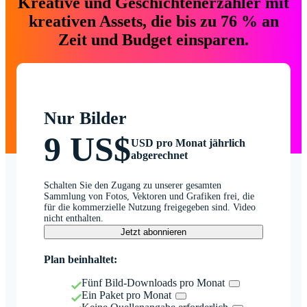
Kreative und Geschichtenerzähler mit
kreativen Assets, die bis zu 76 % an
Zeit und Budget einsparen.
Nur Bilder
9 US$
USD pro Monat jährlich
abgerechnet
Schalten Sie den Zugang zu unserer gesamten
Sammlung von Fotos, Vektoren und Grafiken frei, die
für die kommerzielle Nutzung freigegeben sind. Video
nicht enthalten.
Jetzt abonnieren
Plan beinhaltet:
Fünf Bild-Downloads pro Monat
Ein Paket pro Monat