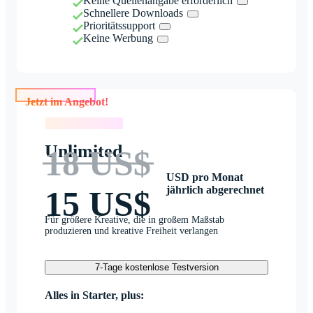
Keine Quellenangabe erforderlich
Schnellere Downloads
Prioritätssupport
Keine Werbung
Jetzt im Angebot!
Jetzt im Angebot!
Unlimited
18 US$
USD pro Monat
jährlich abgerechnet
15 US$
Für größere Kreative, die in großem Maßstab
produzieren und kreative Freiheit verlangen
7-Tage kostenlose Testversion
Alles in Starter, plus: