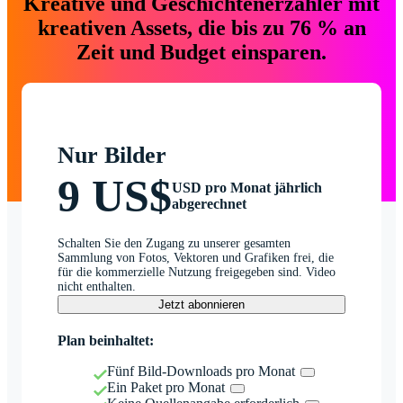
Kreative und Geschichtenerzähler mit
kreativen Assets, die bis zu 76 % an
Zeit und Budget einsparen.
Nur Bilder
9 US$
USD pro Monat jährlich
abgerechnet
Schalten Sie den Zugang zu unserer gesamten
Sammlung von Fotos, Vektoren und Grafiken frei, die
für die kommerzielle Nutzung freigegeben sind. Video
nicht enthalten.
Jetzt abonnieren
Plan beinhaltet:
Fünf Bild-Downloads pro Monat
Ein Paket pro Monat