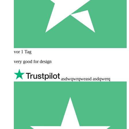
vor 1 Tag
very good for design
asdwqwrqweasd asdqwerq