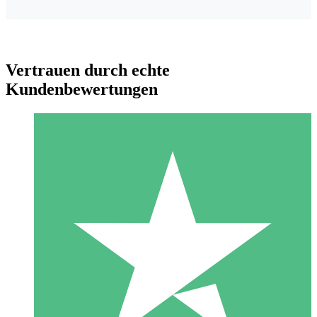
Vertrauen durch echte
Kundenbewertungen
Individuelle Credit-Pakete
Zahlen Sie nach Bedarf mit Download-Credits. Keine
monatliche Verpflichtung erforderlich.
1 Download
10
US$
00