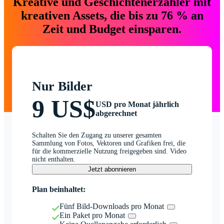
Kreative und Geschichtenerzähler mit
kreativen Assets, die bis zu 76 % an
Zeit und Budget einsparen.
Nur Bilder
9 US$
USD pro Monat jährlich
abgerechnet
Schalten Sie den Zugang zu unserer gesamten
Sammlung von Fotos, Vektoren und Grafiken frei, die
für die kommerzielle Nutzung freigegeben sind. Video
nicht enthalten.
Jetzt abonnieren
Plan beinhaltet:
Fünf Bild-Downloads pro Monat
Ein Paket pro Monat