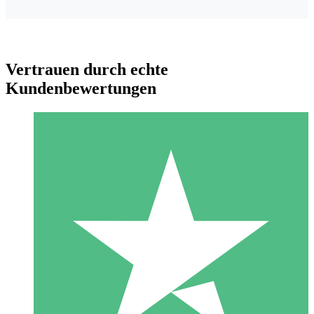
Vertrauen durch echte
Kundenbewertungen
Individuelle Credit-Pakete
Zahlen Sie nach Bedarf mit Download-Credits. Keine
monatliche Verpflichtung erforderlich.
1 Download
10
US$
00