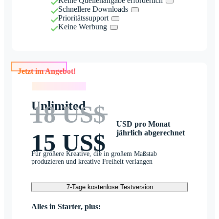
Keine Quellenangabe erforderlich
Schnellere Downloads
Prioritätssupport
Keine Werbung
Jetzt im Angebot!
Jetzt im Angebot!
Unlimited
18 US$
USD pro Monat
jährlich abgerechnet
15 US$
Für größere Kreative, die in großem Maßstab
produzieren und kreative Freiheit verlangen
7-Tage kostenlose Testversion
Alles in Starter, plus: