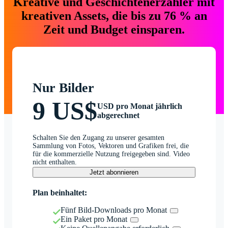
Kreative und Geschichtenerzähler mit
kreativen Assets, die bis zu 76 % an
Zeit und Budget einsparen.
Nur Bilder
9 US$
USD pro Monat jährlich
abgerechnet
Schalten Sie den Zugang zu unserer gesamten
Sammlung von Fotos, Vektoren und Grafiken frei, die
für die kommerzielle Nutzung freigegeben sind. Video
nicht enthalten.
Jetzt abonnieren
Plan beinhaltet:
Fünf Bild-Downloads pro Monat
Ein Paket pro Monat