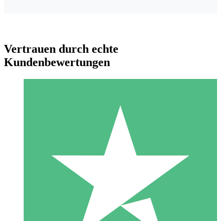
Vertrauen durch echte
Kundenbewertungen
Individuelle Credit-Pakete
Zahlen Sie nach Bedarf mit Download-Credits. Keine
monatliche Verpflichtung erforderlich.
1 Download
10
US$
00