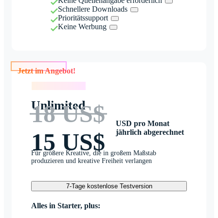
Keine Quellenangabe erforderlich
Schnellere Downloads
Prioritätssupport
Keine Werbung
Jetzt im Angebot!
Jetzt im Angebot!
Unlimited
18 US$
USD pro Monat
jährlich abgerechnet
15 US$
Für größere Kreative, die in großem Maßstab
produzieren und kreative Freiheit verlangen
7-Tage kostenlose Testversion
Alles in Starter, plus: