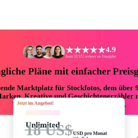
4.9
from 33.572 reviews on Trustpilot
liche Pläne mit einfacher Preis
hrende Marktplatz für Stockfotos, dem über
arken, Kreative und Geschichtenerzähler mi
Jetzt im Angebot!
76 % an Zeit und Budget einsparen.
Jetzt im Angebot!
Unlimited
18 US$
USD pro Monat