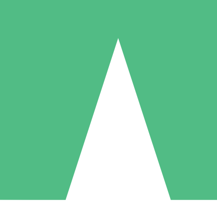
Individuelle Credit-Pakete
 nach Bedarf mit Download-Credits. Keine monatliche Verpflichtung er
1 Download
5 Downloads
10 Downloa
10
15
20
US$
00
US$
00
US$
0